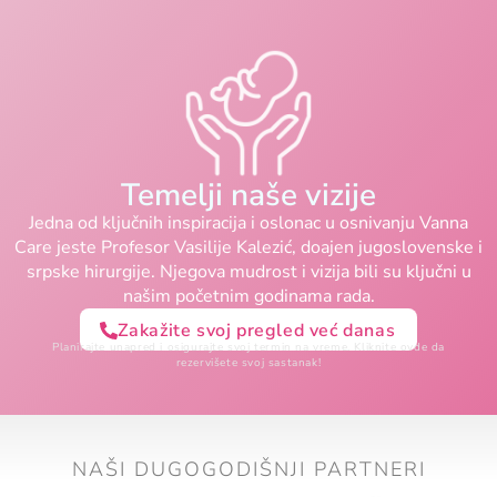
Temelji naše vizije
Jedna od ključnih inspiracija i oslonac u osnivanju Vanna
Care jeste Profesor Vasilije Kalezić, doajen jugoslovenske i
srpske hirurgije. Njegova mudrost i vizija bili su ključni u
našim početnim godinama rada.
Zakažite svoj pregled već danas
Planirajte unapred i osigurajte svoj termin na vreme. Kliknite ovde da
rezervišete svoj sastanak!
NAŠI DUGOGODIŠNJI PARTNERI