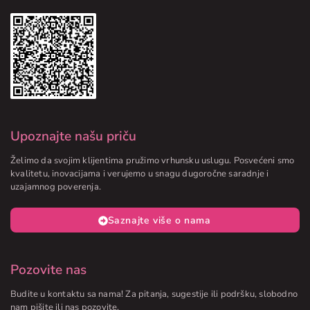
Upoznajte našu priču
Želimo da svojim klijentima pružimo vrhunsku uslugu. Posvećeni smo
kvalitetu, inovacijama i verujemo u snagu dugoročne saradnje i
uzajamnog poverenja.
Saznajte više o nama
Pozovite nas
Budite u kontaktu sa nama! Za pitanja, sugestije ili podršku, slobodno
nam pišite ili nas pozovite.