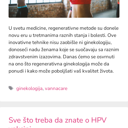
U svetu medicine, regenerativne metode su donele
novu eru u tretmanima raznih stanja i bolesti. Ove
inovativne tehnike nisu zaobišle ni ginekologiju,
donoseći nadu ženama koje se suočavaju sa raznim
zdravstvenim izazovima. Danas ćemo se osvrnuti
na ono što regenerativna ginekologija može da
ponudi i kako može poboljšati vaš kvalitet života.
ginekologija
,
vannacare
Sve što treba da znate o HPV