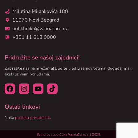
Milutina Milankovića 188
11070 Novi Beograd
poliklinika@vannacare.rs
+381 11 613 0000
Pridružite se našoj zajednici!
Zapratite nas na mrežama! Budite u toku sa novitetima, događajima i
ekskluzivnim ponudama.
Ostali linkovi
Naša
politika privatnosti
.
Sva prava zadržava
Vanna
Care.rs | 2025.