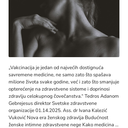
„Vakcinacija je jedan od najvećih dostignuća
savremene medicine, ne samo zato što spašava
milione života svake godine, već i zato što smanjuje
opterećenje na zdravstvene sisteme i doprinosi
zdravlju celokupnog čovečanstva.“ Tedros Adanom
Gebrejesus direktor Svetske zdravstvene
organizacije 01.14.2025. Ass. dr Ivana Kalezić
Vuković Nova era ženskog zdravlja Budućnost
ženske intimne zdravstvene nege Kako medicina …