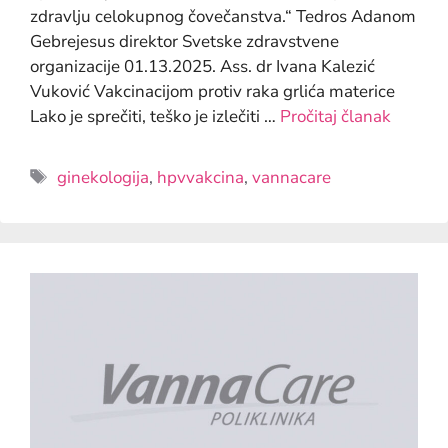
zdravlju celokupnog čovečanstva.“ Tedros Adanom
Gebrejesus direktor Svetske zdravstvene
organizacije 01.13.2025. Ass. dr Ivana Kalezić
Vuković Vakcinacijom protiv raka grlića materice
Lako je sprečiti, teško je izlečiti …
Pročitaj članak
ginekologija
,
hpvvakcina
,
vannacare