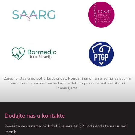
Zajedno stvaramo bolju budućnost. Ponosni smo na saradnju sa svojim
renomiranim partnerima sa kojima delimo posvećenost kvalitetu i
inovacijama.
Dodajte nas u kontakte
Povežite se sa nama još brže! Skenerajte QR kod i dodajte nas u svoj
imenik.